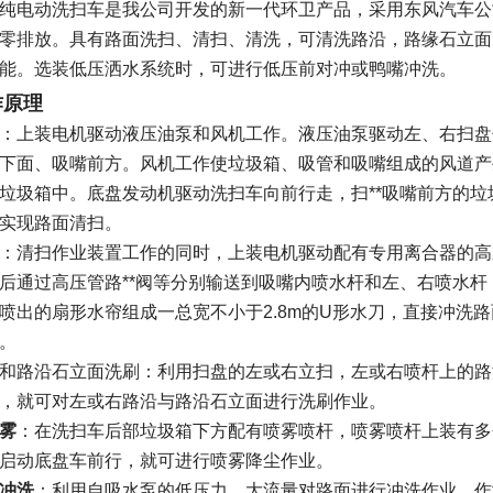
纯电动洗扫车是我公司开发的新一代环卫产品，采用东风汽车公司E
零排放。具有路面洗扫、清扫、清洗，可清洗路沿，路缘石立面
能。选装低压洒水系统时，可进行低压前对冲或鸭嘴冲洗。
作原理
：上装电机驱动液压油泵和风机工作。液压油泵驱动左、右扫盘
下面、吸嘴前方。风机工作使垃圾箱、吸管和吸嘴组成的风道产
垃圾箱中。底盘发动机驱动洗扫车向前行走，扫**吸嘴前方的
实现路面清扫。
：清扫作业装置工作的同时，上装电机驱动配有专用离合器的高
后通过高压管路**阀等分别输送到吸嘴内喷水杆和左、右喷水
喷出的扇形水帘组成一总宽不小于2.8m的U形水刀，直接冲洗
。
和路沿石立面洗刷：利用扫盘的左或右立扫，左或右喷杆上的路
，就可对左或右路沿与路沿石立面进行洗刷作业。
雾
：在洗扫车后部垃圾箱下方配有喷雾喷杆，喷雾喷杆上装有多
启动底盘车前行，就可进行喷雾降尘作业。
冲洗
：利用自吸水泵的低压力、大流量对路面进行冲洗作业，作