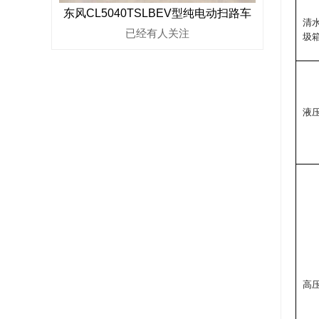
东风CL5040TSLBEV型纯电动扫路车
清
已经有
人关注
圾
液
高