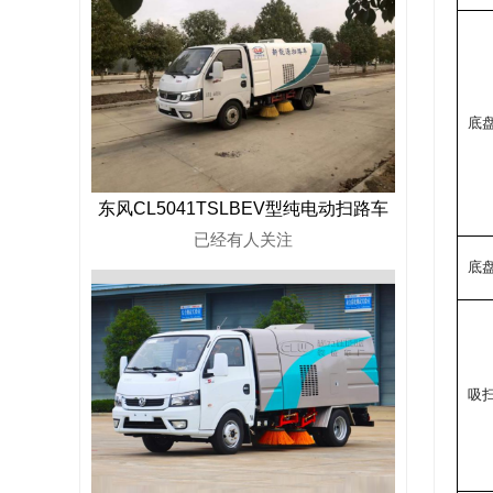
底
东风CL5041TSLBEV型纯电动扫路车
已经有
人关注
底盘
吸