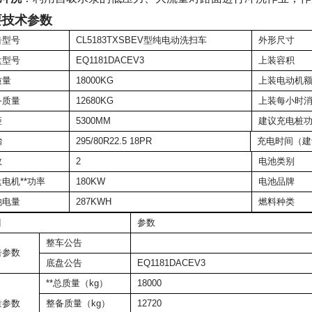
要技术参数
告型号
CL5183TXSBEV型纯电动洗扫车
外形尺寸
盘型号
EQ1181DACEV3
上装容积
质量
18000KG
上装电动机
备质量
12680KG
上装每小时
距
5300MM
建议充电桩
胎
295/80R22.5 18PR
充电时间（建
数
2
电池类别
电机**功率
180KW
电池品牌
池电量
287KWH
燃料种类
目
参数
整车公告
告参数
底盘公告
EQ1181DACEV3
**总质量（kg）
18000
量参数
整备质量（kg）
12720