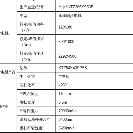
生产企业/型号
**中车/TZ366XS50E
类型
永磁同步电机
额定/峰值功率
120/180
（kW）
盘电机
额定/峰值扭矩
500/1000
（Nm）
额定/峰值转速
2292/4500
（rpm）
型号
KTZ54X40SP5S
电机**器
生产企业
**中车
清扫效率
≥95%
**吸入粒度
110mm
吸扫宽度
3.5m
扫作业
**清扫能力
70000m³/h
碟形盘刷外伸尺寸
≥400mm
吸扫行驶速度
3-20km/h