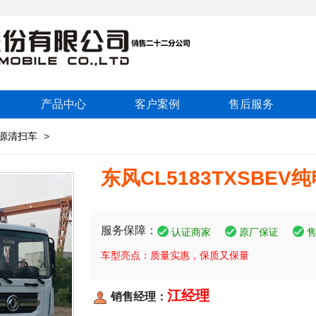
产品中心
客户案例
售后服务
源清扫车
>
东风CL5183TXSBE
服务保障：
认证商家
原厂保证
车型亮点：质量实惠，保质又保量
江经理
销售经理：