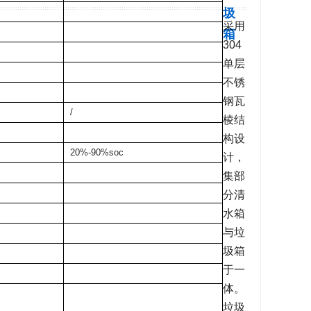
圾
采用
箱
304
单层
不锈
钢瓦
/
棱结
构设
20%-90%soc
计，
集部
分清
水箱
与垃
圾箱
于一
体。
垃圾