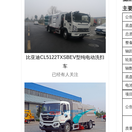
主
公
底
总
整
轴
比亚迪CL5122TXSBEV型纯电动洗扫
轮
车
轴
已经有
人关注
底盘
电
项
公
质