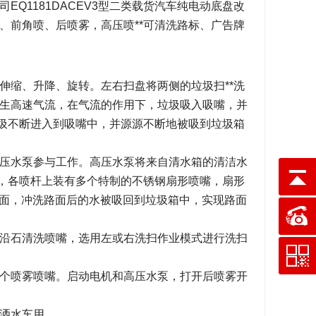
Q1181DACEV3型二类载货汽车纯电动底盘改
、前角喷、后喷雾，高压喷**可清洗路标、广告牌
伸缩、升降、旋转。左右扫盘将两侧的垃圾扫**洗
生高速气流，在气流的作用下，垃圾吸入吸嘴，并
垃圾不断进入到吸嘴中，并源源不断地被吸到垃圾箱
压水泵参与工作。高压水泵将来自清水箱的清洁水
杆，各喷杆上装有多个特制的不锈钢扇形喷嘴，扇形
路面，冲洗路面后的水被吸回到垃圾箱中，实现路面
沿石清洗喷嘴，选用左或右洗扫作业模式进行洗扫
个喷雾喷嘴。启动电机和高压水泵，打开后喷雾开
洒水车用。