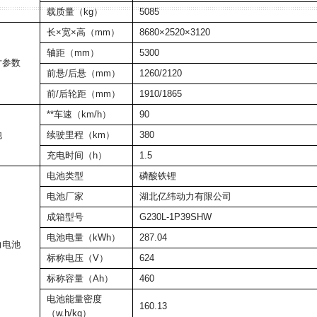
载质量（kg）
5085
长×宽×高（mm）
8680×2520×3120
轴距（mm）
5300
寸参数
前悬/后悬（mm）
1260/2120
前/后轮距（mm）
1910/1865
**车速（km/h）
90
他
续驶里程（km）
380
充电时间（h）
1.5
电池类型
磷酸铁锂
电池厂家
湖北亿纬动力有限公司
成箱型号
G230L-1P39SHW
电池电量（kWh）
287.04
力电池
标称电压（V）
624
标称容量（Ah）
460
电池能量密度
160.13
（w.h/kg）