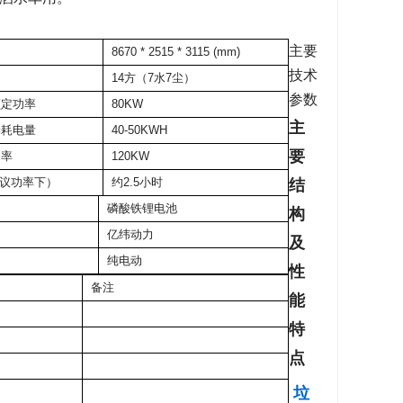
主要
8670 * 2515 * 3115 (mm)
技术
14方（7水7尘）
参数
额定功率
80KW
主
消耗电量
40-50KWH
要
功率
120KW
议功率下）
约2.5小时
结
磷酸铁锂电池
构
亿纬动力
及
纯电动
性
备注
能
特
点
垃