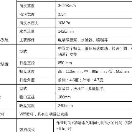
清洗速度
3~20Km/h
清洗宽度
3.5m
清洗水压力
10MPa
水泵流量
142L/min
淋系统
主要部件
电动隔膜泵、水滤器、喷嘴等
中置两个扫盘，液压马达驱动，转速可调，可*
型式
动避让功能
扫盘直径
850 mm
盘装置
扫盘速度
高：110r/min；中：80r/min；低：50r/min
扫盘角度
前倾：4-6度；外倾：4-7度
型式
双吸口，液压**，弹簧悬浮。
盘
吸口直径
180mm
吸盘宽度
2400mm
喷杆
V型喷杆，具有自动避让功能
作业时间+加清水的时间+排污水的时间（综
=6.5小时
强扫模式