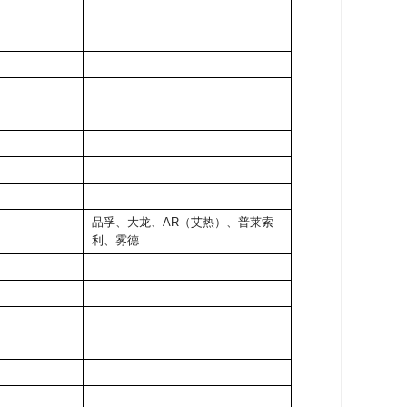
品孚、大龙、AR（艾热）、普莱索
利、雾德