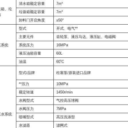
清水箱额定容量
7m³
水箱、垃
垃圾箱额定容量
7m³
箱
卸料门开启角度
≥50°
型式
开式、电气**
主要元件
齿轮泵、液压马达、液压缸、电磁阀
压系统
系统压力
16MPa
液压油箱容量
60L
油温
60˚C
型式/品牌
柱塞泵/原装进口品牌
**压力
10MPa
额定转速
1450r/min
水阀型式
气控高压球阀
水阀压力
7MPa
压水系统
喷嘴型式
高压洗涤型
水滤器
滤网式