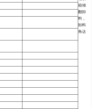
箱倾
翻卸
料，
卸料
角达