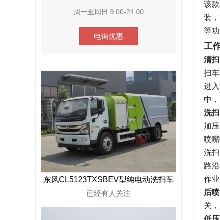
该款
周一至周日 9:00-21:00
装，
等功
电询优惠
工
清扫
扫车
进入
中，
洗扫
加压
喷嘴
洗扫
路沿
作业
东风CL5123TXSBEV型纯电动洗扫车
后喷
已经有
人关注
关，
低压