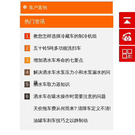
客户案例
热门资讯
1
教您怎样选择冷藏车的制冷机组
2
五十铃5吨多功能洗扫车
3
增加洒水车寿命的七要点
4
解决洒水车水泵压力小和水泵漏水的问
题
5
洒水车取力器知识
6
洒水车在吸水操作时需要注意的问题
7
天价拖车费从何而来? 清障车定义不清!
8
油罐车刹车技巧之以静制动