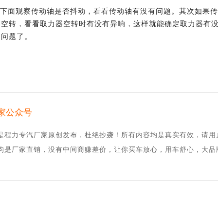
车下面观察传动轴是否抖动，看看传动轴有没有问题。其次如果
器空转，看看取力器空转时有没有异响，这样就能确定取力器有
的问题了。
家公众号
是程力专汽厂家原创发布，杜绝抄袭！所有内容均是真实有效，请用
均是厂家直销，没有中间商赚差价，让你买车放心，用车舒心，大品