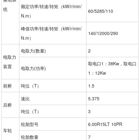
额定功率/转速/转矩（kW/r/min/
统
60/5285/110
N.m）
峰值功率/转速/转矩（kW/r/min/
140/12000/290
N.m）
电取力(数量)
2
电取力
取电口1：38Kw，取电口
装置
电取力(功率)
1：12Kw
前桥
吨位（T）
1.5
速比
5.375
后桥
吨位（T）
3
轮胎型号
6.00R15LT 10PR
车轮
轮胎数量
7