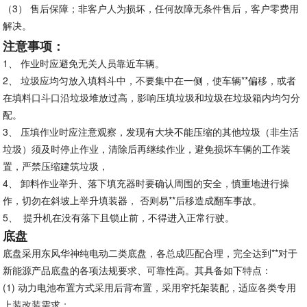
（3）
售后保障；非客户人为损坏，任何故障无条件售后，客户零费用
解决。
注意事项：
1、 作业时应避免无关人员靠近车辆。
2、 垃圾应均匀放入填料斗中，不要集中在一侧，使车辆**偏移，或者
在填料口斗口沿垃圾堆放过高，影响压填垃圾和垃圾在垃圾箱内均匀分
配。
3、 压填作业时应注意观察，发现有大块不能压缩的其他垃圾（非生活
垃圾）须及时停止作业，清除后再继续作业，避免损坏车辆的工作装
置，严禁压缩建筑垃圾，
4、 卸料作业举升、落下填充器时要确认周围的安全，慎重地进行操
作，切勿在斜坡上举升填装器， 否则易**后移造成翻车事故。
5、
提升机在没有落下且锁止前，不得进入正常行驶。
底盘
底盘采用东风华神纯电动二类底盘，各总成匹配合理，完全达到**对于
新能源产品底盘的各项法规要求、可靠性高。其具备如下特点：
(1)
动力电池布置方式采用后背布置，采用窄托架装配，适应各类专用
上装改装需求；