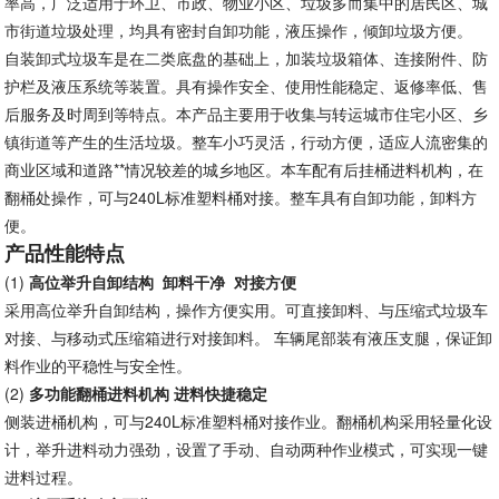
率高，广泛适用于环卫、市政、物业小区、垃圾多而集中的居民区、城
市街道垃圾处理，均具有密封自卸功能，液压操作，倾卸垃圾方便。
自装卸式垃圾车是在二类底盘的基础上，加装垃圾箱体、连接附件、防
护栏及液压系统等装置。具有操作安全、使用性能稳定、返修率低、售
后服务及时周到等特点。本产品主要用于收集与转运城市住宅小区、乡
镇街道等产生的生活垃圾。整车小巧灵活，行动方便，适应人流密集的
商业区域和道路**情况较差的城乡地区。本车配有后挂桶进料机构，在
翻桶处操作，可与240L标准塑料桶对接。整车具有自卸功能，卸料方
便。
产品性能特点
(1)
高位举升自卸结构
卸料干净
对接方便
采用高位举升自卸结构，操作方便实用。可直接卸料、与压缩式垃圾车
对接、与移动式压缩箱进行对接卸料。 车辆尾部装有液压支腿，保证卸
料作业的平稳性与安全性。
(2)
多功能翻桶进料机构
进料快捷稳定
侧装进桶机构，可与240L标准塑料桶对接作业。翻桶机构采用轻量化设
计，举升进料动力强劲，设置了手动、自动两种作业模式，可实现一键
进料过程。