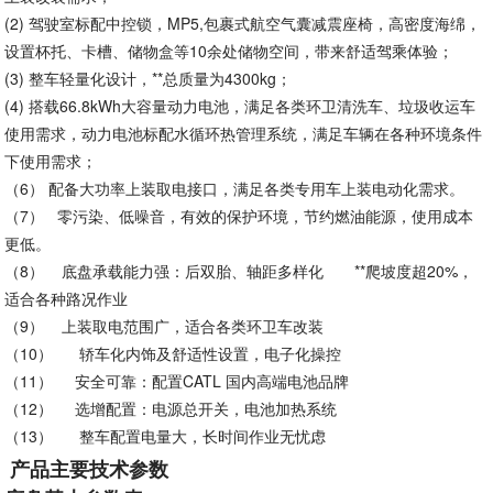
(2)
驾驶室标配中控锁，MP5,包裹式航空气囊减震座椅，高密度海绵，
设置杯托、卡槽、储物盒等10余处储物空间，带来舒适驾乘体验；
(3)
整车轻量化设计，**总质量为4300kg；
(4)
搭载66.8kWh大容量动力电池，满足各类环卫清洗车、垃圾收运车
使用需求，动力电池标配水循环热管理系统，满足车辆在各种环境条件
下使用需求；
（6）
配备大功率上装取电接口，满足各类专用车上装电动化需求。
（7）
零污染、低噪音，有效的保护环境，节约燃油能源，使用成本
更低。
（8）
底盘承载能力强：后双胎、轴距多样化 **爬坡度超20%，
适合各种路况作业
（9）
上装取电范围广，适合各类环卫车改装
（10）
轿车化内饰及舒适性设置，电子化操控
（11）
安全可靠：配置CATL 国内高端电池品牌
（12）
选增配置：电源总开关，电池加热系统
（13）
整车配置电量大，长时间作业无忧虑
产品主要技术参数