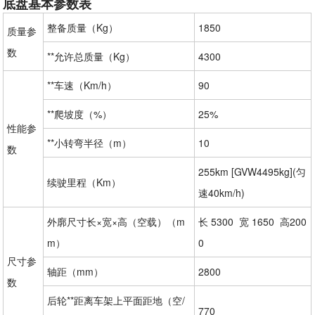
底盘基本参数表
整备质量（Kg）
1850
质量参
数
**允许总质量（Kg）
4300
**车速（Km/h）
90
**爬坡度（%）
25%
性能参
**小转弯半径（m）
10
数
255km [GVW4495kg](匀
续驶里程（Km）
速40km/h)
外廓尺寸长×宽×高（空载）（m
长 5300  宽 1650  高200
m）
0
尺寸参
轴距（mm）
2800
数
后轮**距离车架上平面距地（空/
770