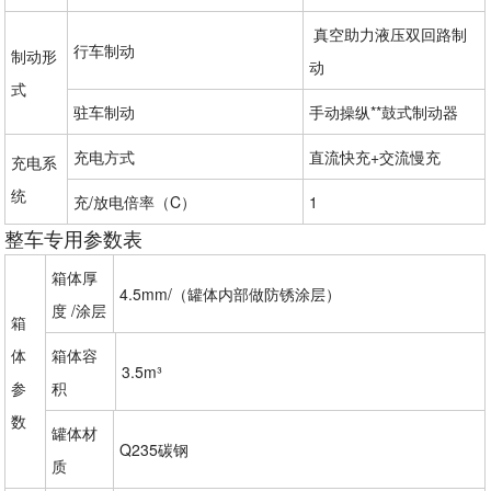
 真空助力液压双回路制
行车制动
制动形
动
式
驻车制动
手动操纵**鼓式制动器
充电方式
直流快充+交流慢充
充电系
统
充/放电倍率（C）
1
整车专用参数表
箱体厚
4.5mm/（罐体内部做防锈涂层）
度 /涂层
箱
体
箱体容
3.5m³
参
积
数
罐体材
Q235碳钢
质