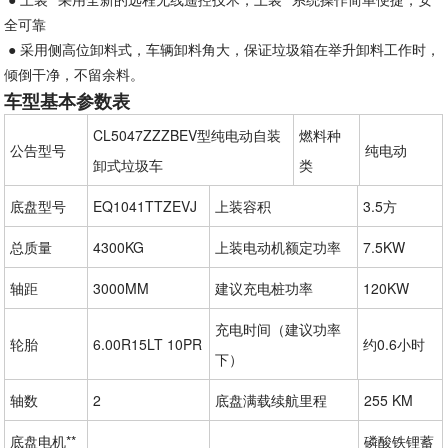
全可靠
● 采用侧高位卸料式，车辆卸料角大，保证垃圾箱在举升卸料工作时，
倾倒干净，不留余料。
车型基本参数表
CL5047ZZZBEV型纯电动自装
燃料种
公告型号
纯电动
卸式垃圾车
类
底盘型号
EQ1041TTZEVJ
上装容积
3.5方
总质量
4300KG
上装电动机额定功率
7.5KW
轴距
3000MM
建议充电桩功率
120KW
充电时间（建议功率
轮胎
6.00R15LT 10PR
约0.6小时
下）
轴数
2
底盘满载续航里程
255 KM
底盘电机**
磷酸铁锂蓄