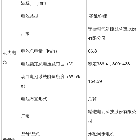
满载）（mm）
电池类型
 磷酸铁锂
宁德时代新能源科技股份
厂家
有限公司 
电池总电量（kwh）
66.8
动力电
池
电池额定总电压及范围（V）
额定386.4，300~438
动力电池系统能量密度（W·h/k
154.59
g）
电池布置形式
后背
精进电动科技股份有限公
厂家
司
型号/型式
永磁同步电机
驱动系