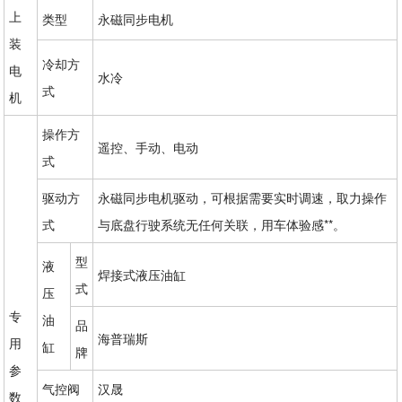
上
类型
永磁同步电机
装
冷却方
电
水冷
式
机
操作方
遥控、手动、电动
式
驱动方
永磁同步电机驱动，可根据需要实时调速，取力操作
式
与底盘行驶系统无任何关联，用车体验感**。
型
液
焊接式液压油缸
式
压
专
油
品
海普瑞斯
用
缸
牌
参
气控阀
汉晟
数