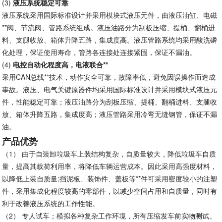
(3)
液压系统稳定可靠
液压系统采用国际标准设计并采用模块式液压元件，由液压油缸、电磁
**阀、节流阀、管路系统组成。液压油路分为刮板压缩、提桶、翻桶进
料、支腿收放、箱体升降五路，集成度高。液压管路系统均采用酸洗磷
化处理，保证使用寿命，管路各连接处连接紧固，保证不漏油。
(4)
电控自动化程度高，电液联合**
采用CAN总线**技术，动作安全可靠，故障率低，避免因误操作而造成
事故。液压、电气关键原器件均采用国际标准设计并采用模块式液压元
件，性能稳定可靠；液压油路分为刮板压缩、提桶、翻桶进料、支腿收
放、箱体升降五路，集成度高；液压管路采用冷弯无缝钢管，保证不漏
油。
产品优势
（1）
由于自装卸垃圾车上装结构复杂，自质量较大，降低垃圾车自质
量，提高其载荷利用率，将降低车辆运营成本。因此采用高强度材料，
以降低上装自质量;挡泥板、装饰件、盖板等**件可采用密度较小的注塑
件，采用集成化程度较高的零部件，以减少空间占用和自质量，同时有
利于改善液压系统的工作性能。
（2）
专人试车；模拟各种复杂工作环境，所有压缩发车前实物测试。