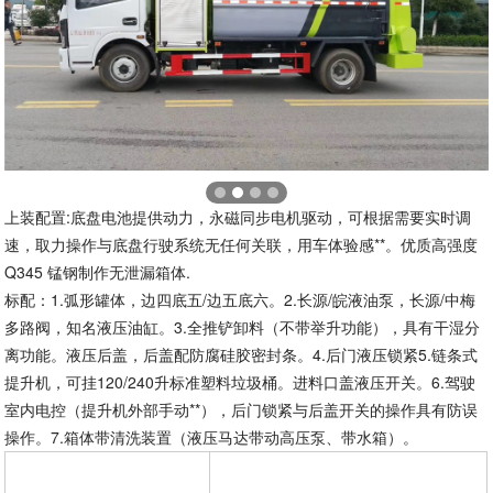
上装配置:底盘电池提供动力，永磁同步电机驱动，可根据需要实时调
速，取力操作与底盘行驶系统无任何关联，用车体验感**。优质高强度
Q345 锰钢制作无泄漏箱体.
标配：1.弧形罐体，边四底五/边五底六。2.长源/皖液油泵，长源/中梅
多路阀，知名液压油缸。3.全推铲卸料（不带举升功能），具有干湿分
离功能。液压后盖，后盖配防腐硅胶密封条。4.后门液压锁紧5.链条式
提升机，可挂120/240升标准塑料垃圾桶。进料口盖液压开关。6.驾驶
室内电控（提升机外部手动**），后门锁紧与后盖开关的操作具有防误
操作。7.箱体带清洗装置（液压马达带动高压泵、带水箱）。