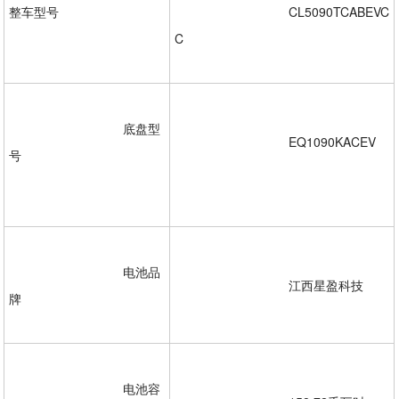
整车型号  

				CL5090TCABEVC
C  

				底盘型
				EQ1090KACEV
号
				电池品
				江西星盈科技

牌 

				电池容