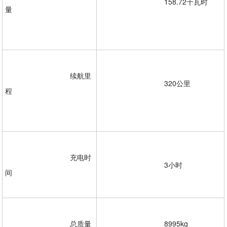
				158.72千瓦时
量
				续航里
				320公里
程
				充电时
				3小时

间 

				总质量
				8995kg