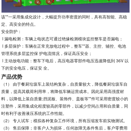
该**一采用集成化设计，大幅提升功率密度的同时，具有高智能、高稳
定、高安全的特点。
安全防护：
l 漏电检测：车辆上电状态可通过绝缘检测模块监控整车是否漏电；
l 多层保护：车辆在正常充放电过程中，整车**器、主控、辅控、电池
管理系统多层监控保 护电流情况，保证高压安全；
l 主动放电功能：整车下电后，高压电器零部件电压迅速降低到 36V 以
下的安全电压，保证安 全。
产品优势
（1）
由于餐厨垃圾车上装结构复杂，自质量较大，降低餐厨垃圾车自
质量，提高其载荷利用率，将降低车辆运营成本。因此采用高强度材
料，以降低上装自质量;挡泥板、装饰件、盖板等**件可采用密度较小的
注塑件，采用集成化程度较高的零部件，以减少空间占用和自质量，同
时有利于改善液压系统的工作性能。
（2）
专人试车；模拟各种复杂工作环境，所有压缩发车前实物测试。
（3）
售后保障；非客户人为损坏，任何故障无条件售后，客户零费用