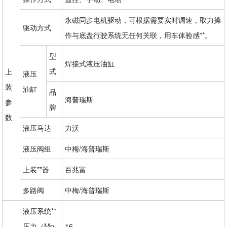
永磁同步电机驱动，可根据需要实时调速，取力操
驱动方式
作与底盘行驶系统无任何关联，用车体验感**。
型
焊接式液压油缸
式
上
液压
装
油缸
品
海普瑞斯
参
牌
数
液压马达
力沃
液压阀组
中梅/海普瑞斯
上装**器
百兆富
多路阀
中梅/海普瑞斯
液压系统**
压力（Mp
16