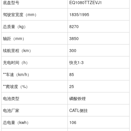
底盘型号
EQ1080TTZEVJ1
驾驶室宽度（mm）
1835/1995
总质量（kg）
8270
轴距（mm）
3850
续航里程（km）
300
充电时间（h）
快充1-3
**车速（km/h）
85
**爬坡度（%）
25
电池类型
磷酸铁锂
电池厂家
CATL侧挂
总电量（kwh）
106