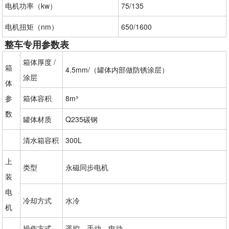
电机功率（kw）
75/135
电机扭矩（nm）
650/1600
整车专用参数表
箱体厚度 /
箱
4.5mm/（罐体内部做防锈涂层）
涂层
体
参
箱体容积
8m³
数
罐体材质
Q235碳钢
清水箱容积
300L
上
类型
永磁同步电机
装
电
冷却方式
水冷
机
操作方式
遥控、手动、电动