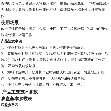
液的初步分离，并采用大容积污水箱，提高产品装载量； 电控系统采用
无线遥控，并通过作业动作逻辑互锁，保证操作的精准性，杜绝误操
作。
使用场景
该产品适用于城市酒店、公寓、小区、工厂、垃圾转运**等场地的厨余
垃圾处理、转运工作。
产品
注意事项
1、 作业时应避免无关人员靠近车辆，特别是车辆后部。
2、 装填作业时应注意观察，发现有大块不能压缩的其他垃圾（非生活
垃圾）须及时停止作业，清除后再继续作业，避免损坏车辆的工作装
置，严禁装载建筑垃圾，
3、 卸料作业举升、提升机作业时要确认周围的安全，慎重地进行操
作，切勿在斜坡上举升提升机， 否则易**偏移造成事故。
4、 提升机在没有落下且锁止前，不得进入正常行驶。
产品主要技术参数
底盘基本参数表
底盘参数表