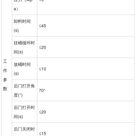
a）
卸料时间
≤45
(s)
挂桶循环时
≤20
间(s)
工
放桶时间
≤10
作
(s)
参
后门打开角
数
70°
度(°)
后门打开时
≤20
间(s)
后门关闭时
≤15