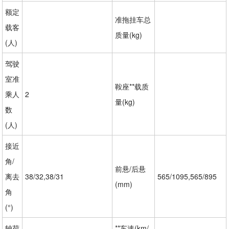
额定
准拖挂车总
载客
质量(kg)
(人)
驾驶
室准
鞍座**载质
乘人
2
量(kg)
数
(人)
接近
角/
前悬/后悬
离去
38/32,38/31
565/1095,565/895
(mm)
角
(°)
轴荷
**车速(km/