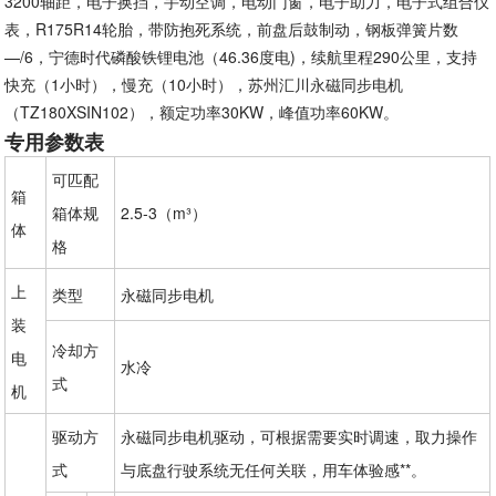
3200轴距，电子换挡，手动空调，电动门窗，电子助力，电子式组合仪
表，R175R14轮胎，带防抱死系统，前盘后鼓制动，钢板弹簧片数
—/6，宁德时代磷酸铁锂电池（46.36度电)，续航里程290公里，支持
快充（1小时），慢充（10小时），苏州汇川永磁同步电机
（TZ180XSIN102），额定功率30KW，峰值功率60KW。
专用参数表
可匹配
箱
箱体规
2.5-3（m³）
体
格
上
类型
永磁同步电机
装
冷却方
电
水冷
式
机
驱动方
永磁同步电机驱动，可根据需要实时调速，取力操作
式
与底盘行驶系统无任何关联，用车体验感**。