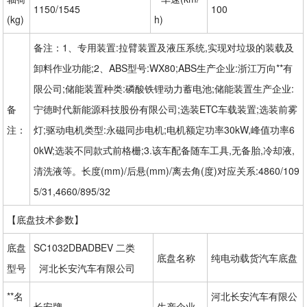
1150/1545
100
(kg)
h)
备注：1、专用装置:拉臂装置及液压系统,实现对垃圾的装载及
卸料作业功能;2、ABS型号:WX80;ABS生产企业:浙江万向**有
限公司;储能装置种类:磷酸铁锂动力蓄电池;储能装置生产企业:
备
宁德时代新能源科技股份有限公司;选装ETC车载装置;选装前雾
注：
灯;驱动电机类型:永磁同步电机;电机额定功率30kW,峰值功率6
0kW;选装不同款式前格栅;3.该车配备随车工具,无备胎,冷却液,
清洗液等。长度(mm)/后悬(mm)/离去角(度)对应关系:4860/109
5/31,4660/895/32
【底盘技术参数】
底盘
SC1032DBADBEV 二类 
底盘名称
纯电动载货汽车底盘
型号
  河北长安汽车有限公司
**名
河北长安汽车有限公
长安牌
生产企业