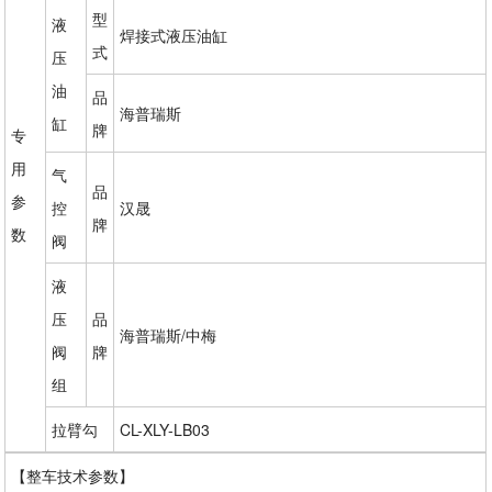
型
液
焊接式液压油缸
式
压
油
品
海普瑞斯
缸
牌
专
用
气
品
参
控
汉晟
牌
数
阀
液
压
品
海普瑞斯/中梅
阀
牌
组
拉臂勾
CL-XLY-LB03
【整车技术参数】