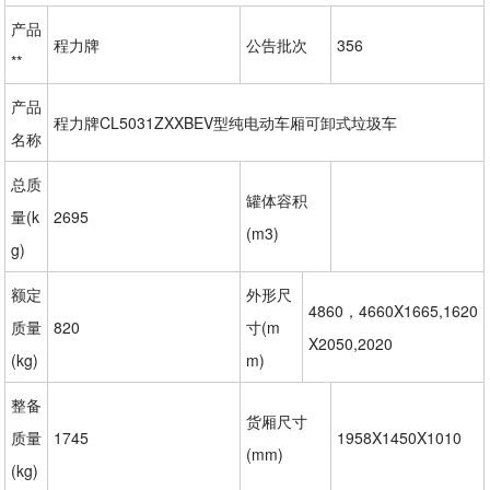
产品
程力牌
公告批次
356
**
产品
程力牌CL5031ZXXBEV型纯电动车厢可卸式垃圾车
名称
总质
罐体容积
量(k
2695
(m3)
g)
额定
外形尺
4860，4660X1665,1620
质量
820
寸(m
X2050,2020
(kg)
m)
整备
货厢尺寸
质量
1745
1958X1450X1010
(mm)
(kg)