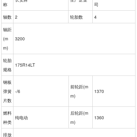
称
司
轴数
2
轮胎数
4
轴距
(m
3200
m)
轮胎
175R14LT
规格
钢板
前轮距(m
弹簧
-/6
1370
m)
片数
燃料
后轮距(m
纯电动
1360
种类
m)
排放