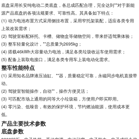
底盘采用长安纯电动二类底盘，各总成匹配合理，完全达到**对于新能
源产品底盘的各项法规要求、可靠性高。其具备如下特点：
(1)
动力电池布置方式采用侧挂布置，采用窄托架装配，适应各类专用
上装改装需求；
(2)
驾驶室标配杯托、卡槽、储物盒等储物空间，带来舒适驾乘体验；
(3)
整车轻量化设计，**总质量为2695kg；
(4)
搭载46kWh大容量动力电池，满足各类垃圾收运车使用需求；
(5)
配备上装取电接口，满足各类专用车上装电动化需求。
整车性能特点
(1)
采用知名品牌液压油缸、**器，质量稳定可靠，永磁同步电机直接带
动。
(2)
驾驶室智能操作，自动**，操作方便灵活；
(3)
可匹配市场上通用的同等大小垃圾箱，方便用户即买即用。
(4)
零污染、低噪音，有效的保护环境，节约燃油能源，使用成本更
低。
产品主要技术参数
底盘参数