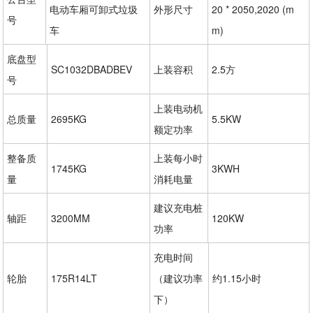
电动车厢可卸式垃圾
外形尺寸
20 * 2050,2020 (m
号
车
m)
底盘型
SC1032DBADBEV
上装容积
2.5方
号
上装电动机
总质量
2695KG
5.5KW
额定功率
整备质
上装每小时
1745KG
3KWH
量
消耗电量
建议充电桩
轴距
3200MM
120KW
功率
充电时间
轮胎
175R14LT
（建议功率
约1.15小时
下）