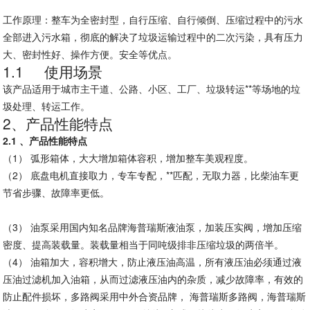
工作原理：整车为全密封型，自行压缩、自行倾倒、压缩过程中的污水
全部进入污水箱，彻底的解决了垃圾运输过程中的二次污染，具有压力
大、密封性好、操作方便。安全等优点。
1.1
使用场景
该产品适用于城市主干道、公路、小区、工厂、垃圾转运**等场地的垃
圾处理、转运工作。
2、产品性能特点
2.1
、产品性能特点
（1）
弧形箱体，大大增加箱体容积，增加整车美观程度。
（2）
底盘电机直接取力，专车专配，**匹配，无取力器，比柴油车更
节省步骤、故障率更低。
（3）
油泵采用国内知名品牌海普瑞斯液油泵，加装压实阀，增加压缩
密度、提高装载量。装载量相当于同吨级排非压缩垃圾的两倍半。
（4）
油箱加大，容积增大，防止液压油高温，所有液压油必须通过液
压油过滤机加入油箱，从而过滤液压油内的杂质，减少故障率，有效的
防止配件损坏，多路阀采用中外合资品牌， 海普瑞斯多路阀，海普瑞斯