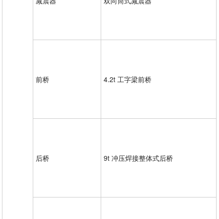
减震器
双向筒式减震器
前桥
4.2t 工字梁前桥
后桥
9t 冲压焊接整体式后桥