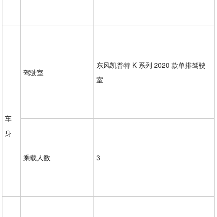
东风凯普特 K 系列 2020 款单排驾驶
驾驶室
室
车
身
乘载人数
3