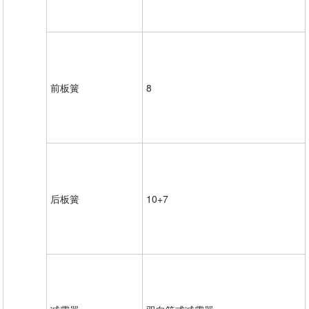
前板簧
8
后板簧
10+7