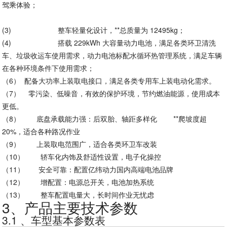
驾乘体验；
(3)
整车轻量化设计，**总质量为 12495kg；
(4)
搭载 229kWh 大容量动力电池，满足各类环卫清洗
车、垃圾收运车使用需求，动力电池标配水循环热管理系统，满足车辆
在各种环境条件下使用需求；
（6）
配备大功率上装取电接口，满足各类专用车上装电动化需求。
（7）
零污染、低噪音，有效的保护环境，节约燃油能源，使用成本
更低。
（8）
底盘承载能力强：后双胎、轴距多样化 **爬坡度超
20%，适合各种路况作业
（9）
上装取电范围广，适合各类环卫车改装
（10）
轿车化内饰及舒适性设置，电子化操控
（11）
安全可靠：配置亿纬动力国内高端电池品牌
（12）
增配置：电源总开关，电池加热系统
（13）
整车配置电量大，长时间作业无忧虑
3、产品主要技术参数
3.1
、车型基本参数表