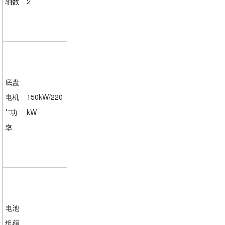
轴数
2
底盘
电机
150kW/220
**功
kW
率
电池
组额