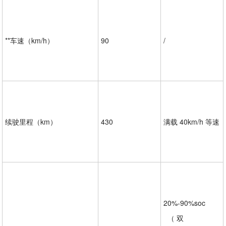
**车速（km/h）
90
/
续驶里程（km）
430
满载 40km/h 等速
20%-90%soc

  （ 双