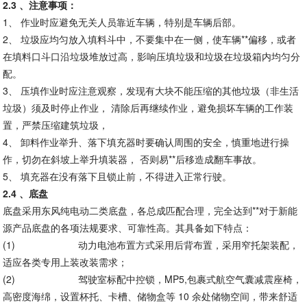
2.3
、注意事项：
1、 作业时应避免无关人员靠近车辆，特别是车辆后部。
2、 垃圾应均匀放入填料斗中，不要集中在一侧，使车辆**偏移，或者
在填料口斗口沿垃圾堆放过高，影响压填垃圾和垃圾在垃圾箱内均匀分
配。
3、 压填作业时应注意观察，发现有大块不能压缩的其他垃圾（非生活
垃圾）须及时停止作业， 清除后再继续作业，避免损坏车辆的工作装
置，严禁压缩建筑垃圾，
4、 卸料作业举升、落下填充器时要确认周围的安全，慎重地进行操
作，切勿在斜坡上举升填装器， 否则易**后移造成翻车事故。
5、 填充器在没有落下且锁止前，不得进入正常行驶。
2.4
、底盘
底盘采用东风纯电动二类底盘，各总成匹配合理，完全达到**对于新能
源产品底盘的各项法规要求、可靠性高。其具备如下特点：
(1)
动力电池布置方式采用后背布置，采用窄托架装配，
适应各类专用上装改装需求；
(2)
驾驶室标配中控锁，MP5,包裹式航空气囊减震座椅，
高密度海绵，设置杯托、卡槽、储物盒等 10 余处储物空间，带来舒适