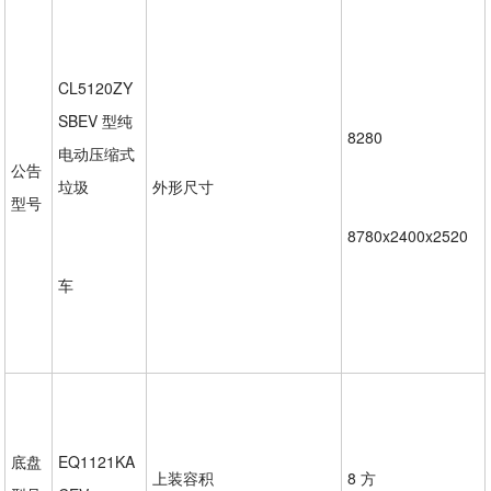
CL5120ZY
SBEV 型纯
8280
电动压缩式
公告
垃圾
外形尺寸
型号
8780x2400x2520
车
底盘
EQ1121KA
上装容积
8 方