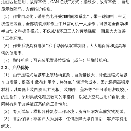
油缸匹配使用，故障率低，CAN 总线**方式；接线少，故障率低， 自动
显示故障码，方便维护维修。
（5）
作业自动化：采用光电开关加时间双系统**，带一键卸料，带无
线遥控装置，全部填装排卸作业中只需司机一人操作，可设定全自动和
半自动 2 种操作模式，不仅减轻环卫工人的劳动强度， 而且大大改善
了工作环境。
（6）
作业系统具有电脑**和手动操纵双重功能，大大地保障和提高车
辆的使用率。
（7）
翻转机构：可选装配置带垃圾筒（或斗）的翻转机构。
2.2
、产品优势
（1）
由于压缩式垃圾车上装结构复杂，自质量较大，降低压缩式垃圾
车自质量，提高其 载荷利用率，将降低车辆运营成本。因此采用高强度
材料，以降低上装自质量;挡泥板、装饰件、盖板等**件可采用密度较小
的注塑件，采用集成化程度较高的零部件，以减少空间占用和自质 量，
同时有利于改善液压系统的工作性能。
（2）
专人试车；模拟各种复杂工作环境，所有压缩发车前实物测试。
（3）
售后保障；非客户人为损坏，任何故障无条件售后，客户零费用
解决。