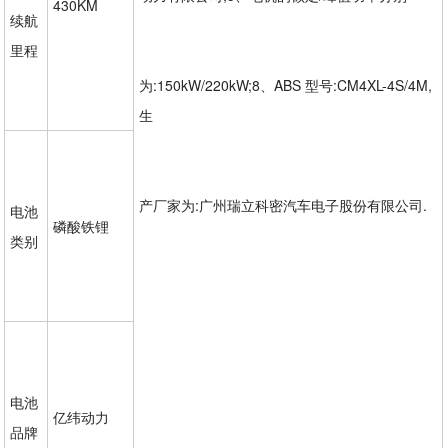
430KM
续航
里程
为:150kW/220kW;8、ABS 型号:CM4XL-4S/4M,
生
产厂家为:广州瑞立科密汽车电子股份有限公司.
电池
磷酸铁锂
类别
电池
亿纬动力
品牌