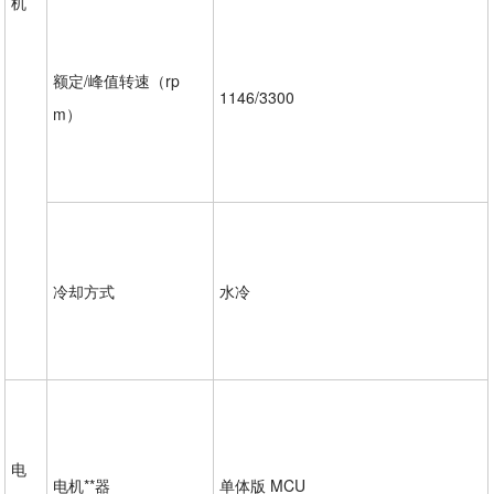
机
额定/峰值转速（rp
1146/3300
m）
冷却方式
水冷
电
电机**器
单体版 MCU