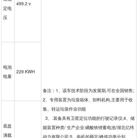
499.2 v
定电
压
电池
229 KWH
电量
备注：1、该车技术阶段为发展期,可在全国销售;
2、专用装置为垃圾箱体、卸料机构,主要用于收
集、转运垃圾作业功能

  3、.装备具有卫星定位功能的行驶记录仪;4、储
底盘
能装置种类/ 生产企业:磷酸铁锂蓄电池/湖北亿纬
满载
动力有限公司;5、电机的额定/峰值功率分别