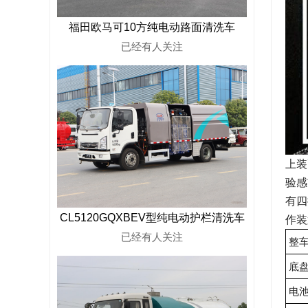
福田欧马可10方纯电动路面清洗车
已经有
人关注
上装
验感
有四
CL5120GQXBEV型纯电动护栏清洗车
作装
已经有
人关注
整
底
电