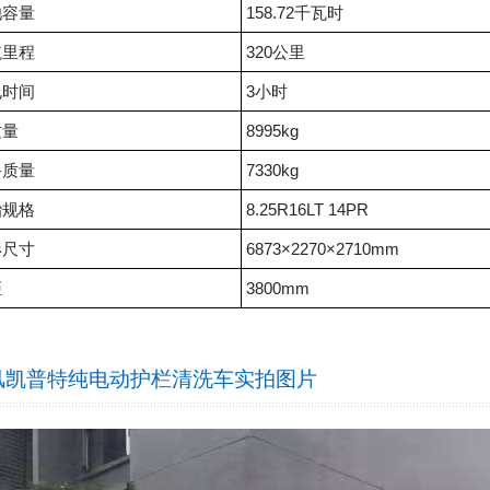
池容量
158.72千瓦时
航里程
320公里
电时间
3小时
质量
8995kg
备质量
7330kg
胎规格
8.25R16LT 14PR
形尺寸
6873×2270×2710mm
距
3800mm
风凯普特纯电动护栏清洗车
实拍图片