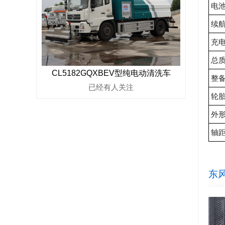
电
续
充
总
CL5182GQXBEV型纯电动清洗车
整
已经有
人关注
轮
外
轴
东