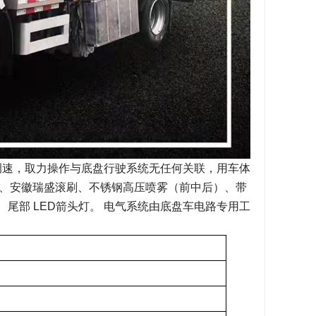
调速，取力操作与底盘行驶系统无任何关联，用车体
泵、安徽瑞盛滚刷、不锈钢高压喷雾（前中后）、带
尾部 LED箭头灯。 电气系统由底盘车电路专用工