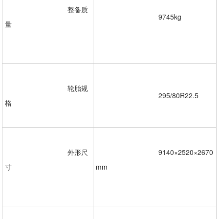
				整备质
				9745kg
量
				轮胎规
				295/80R22.5  

格  

				外形尺
				9140×2520×2670
寸
mm