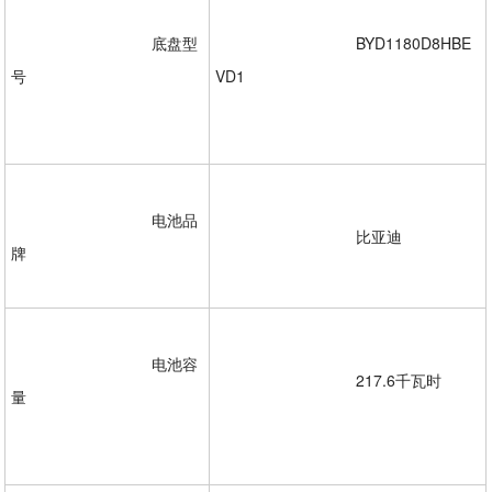
				底盘型
				BYD1180D8HBE
号
VD1
				电池品
				比亚迪

牌 

				电池容
				217.6千瓦时
量