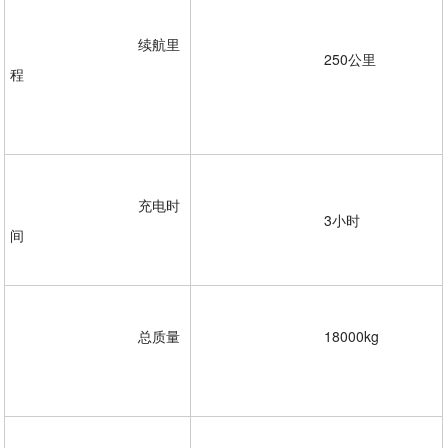
				续航里
				250公里
程
				充电时
				3小时

间 

				总质量
				18000kg