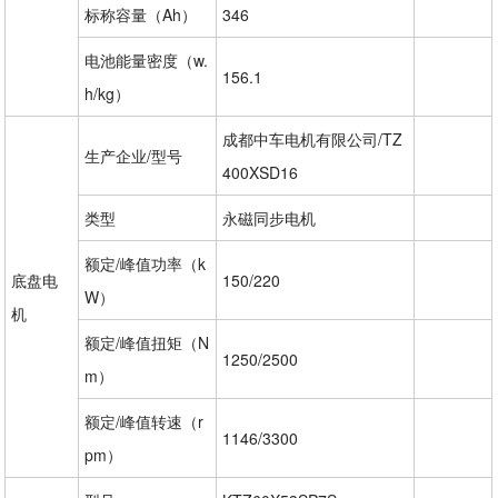
标称容量（Ah）
346
电池能量密度（w.
156.1
h/kg）
成都中车电机有限公司/TZ
生产企业/型号
400XSD16
类型
永磁同步电机
额定/峰值功率（k
底盘电
150/220
W）
机
额定/峰值扭矩（N
1250/2500
m）
额定/峰值转速（r
1146/3300
pm）