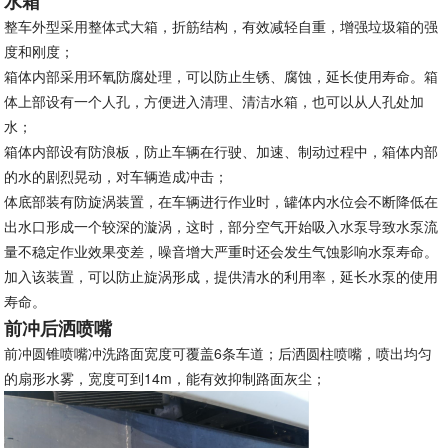
水箱
整车外型采用整体式大箱，折筋结构，有效减轻自重，增强垃圾箱的强
度和刚度；
箱体内部采用环氧防腐处理，可以防止生锈、腐蚀，延长使用寿命。箱
体上部设有一个人孔，方便进入清理、清洁水箱，也可以从人孔处加
水；
箱体内部设有防浪板，防止车辆在行驶、加速、制动过程中，箱体内部
的水的剧烈晃动，对车辆造成冲击；
体底部装有防旋涡装置，在车辆进行作业时，罐体内水位会不断降低在
出水口形成一个较深的漩涡，这时，部分空气开始吸入水泵导致水泵流
量不稳定作业效果变差，噪音增大严重时还会发生气蚀影响水泵寿命。
加入该装置，可以防止旋涡形成，提供清水的利用率，延长水泵的使用
寿命。
前冲后洒喷嘴
前冲圆锥喷嘴冲洗路面宽度可覆盖6条车道；后洒圆柱喷嘴，喷出均匀
的扇形水雾，宽度可到14m，能有效抑制路面灰尘；