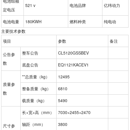
电池组额
521 v
电池品牌
亿纬动力
定电压
电池电量
180KWH
燃料种类
纯电动
主要技术参数
项目
参数
备注
整车公告
CL5120GSSBEV
公告参
数
底盘公告
EQ1121KACEV1
**总质量（kg）
12495
质量参
整备质量（kg）
6810
数
载质量（kg）
5490
长×宽×高（mm）
7030×2455×2470
轴距（mm）
3800
尺寸参