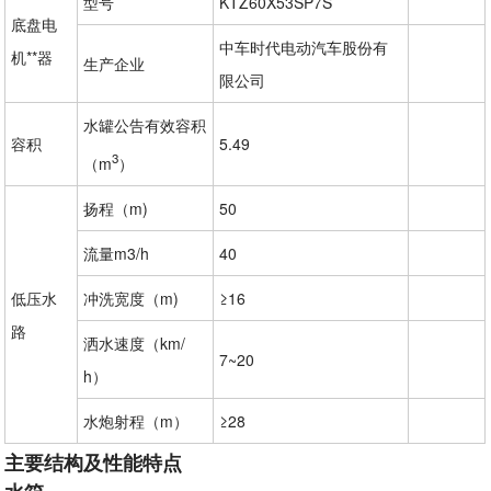
型号
KTZ60X53SP7S
底盘电
中车时代电动汽车股份有
机**器
生产企业
限公司
水罐公告有效容积
容积
5.49
3
（m
）
扬程（m)
50
流量m3/h
40
低压水
冲洗宽度（m)
≥16
路
洒水速度（km/
7~20
h）
水炮射程（m）
≥28
主要结构及性能特点