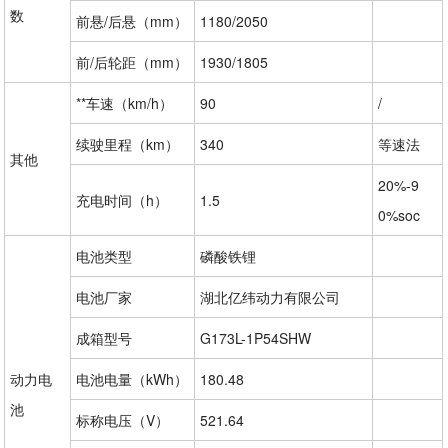
数
前悬/后悬（mm）
1180/2050
前/后轮距（mm）
1930/1805
**车速（km/h）
90
/
续驶里程（km）
340
等速法
其他
20%-9
充电时间（h）
1.5
0%soc
电池类型
磷酸铁锂
电池厂家
湖北亿纬动力有限公司
成箱型号
G173L-1P54SHW
动力电
电池电量（kWh）
180.48
池
标称电压（V）
521.64