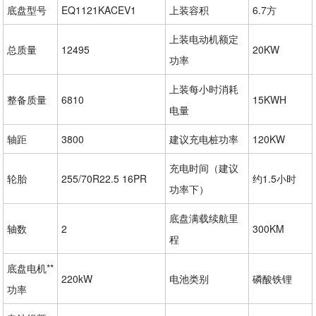
底盘型号
EQ1121KACEV1
上装容积
6.7方
上装电动机额定
总质量
12495
20KW
功率
上装每小时消耗
整备质量
6810
15KWH
电量
轴距
3800
建议充电桩功率
120KW
充电时间（建议
轮胎
255/70R22.5 16PR
约1.5小时
功率下）
底盘满载续航里
轴数
2
300KM
程
底盘电机**
220kW
电池类别
磷酸铁锂
功率