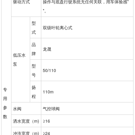
驱动方式
操作与底盘行驶系统无任何关联，用车体验感*
*。
型
双级叶轮离心式
式
品
龙晟
牌
低压水
泵
型
50/110
号
扬
专
110m
程
用
参
水阀
气控球阀
数
洒水宽度（m)
≥16
冲洗宽度（m)
≥24