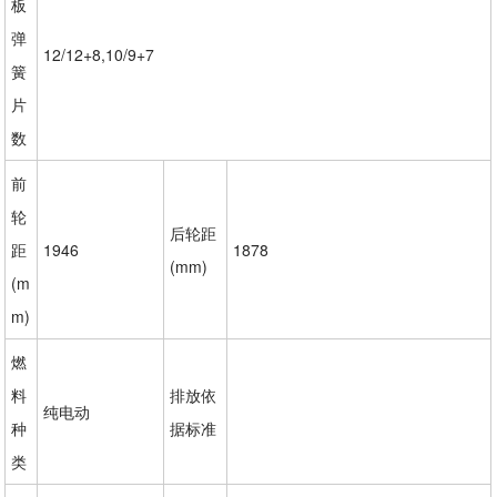
板
弹
12/12+8,10/9+7
簧
片
数
前
轮
后轮距
距
1946
1878
(mm)
(m
m)
燃
料
排放依
纯电动
种
据标准
类