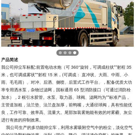
产品简述
我公司抑尘车标配:前置电动水炮（可 360°旋转，可调成柱状**射程 35
米，也可调成雾状**射程 15 米，(可调成： 直冲状、大雨、中雨、小
雨、毛毛雨）、对冲、后洒、侧喷、后置式工作平台、，配备优质大功
率专用洒水泵，杂物过滤网，国标通用 65 型消防接口（可通过消防栓
加水），2 根引水胶管。水泵、取力器、球阀、滤网均为**标准产品，
主管道加粗，法兰垫、法兰盘加厚，前鸭嘴，大通径球阀，具有性能优
良，工作可靠、效率高、流量大。尾部加装雾炮能有效的对雾霾、灰尘
进行有效的抑制效果。
我公司生产的多功能抑尘车，利用水雾吸附空气中的粉尘，淡化空气
中的污染颗粒物浓度，达到（固尘、降尘、清洁净化空气）的效果，有