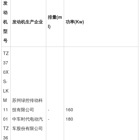
发
动
排量(m
机
发动机生产企业
功率(Kw)
l)
型
号
TZ
37
0X
S-
LK
M
苏州绿控传动科
11
技有限公司
-
160
01
中车时代电动汽
-
180
TZ
车股份有限公司
36