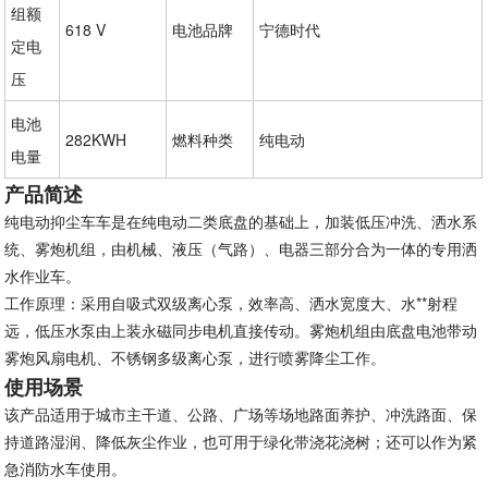
组额
618 V
电池品牌
宁德时代
定电
压
电池
282KWH
燃料种类
纯电动
电量
产品简述
纯电动抑尘车车是在纯电动二类底盘的基础上，加装低压冲洗、洒水系
统、雾炮机组，由机械、液压（气路）、电器三部分合为一体的专用洒
水作业车。
工作原理：采用自吸式双级离心泵，效率高、洒水宽度大、水**射程
远，低压水泵由上装永磁同步电机直接传动。雾炮机组由底盘电池带动
雾炮风扇电机、不锈钢多级离心泵，进行喷雾降尘工作。
使用场景
该产品适用于城市主干道、公路、广场等场地路面养护、冲洗路面、保
持道路湿润、降低灰尘作业，也可用于绿化带浇花浇树；还可以作为紧
急消防水车使用。