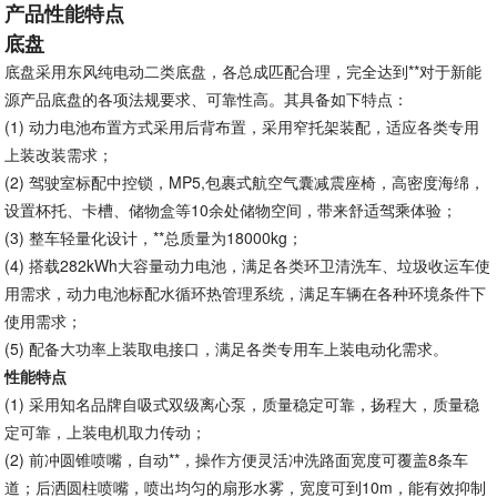
产品性能特点
底盘
底盘采用东风纯电动二类底盘，各总成匹配合理，完全达到**对于新能
源产品底盘的各项法规要求、可靠性高。其具备如下特点：
(1)
动力电池布置方式采用后背布置，采用窄托架装配，适应各类专用
上装改装需求；
(2)
驾驶室标配中控锁，MP5,包裹式航空气囊减震座椅，高密度海绵，
设置杯托、卡槽、储物盒等10余处储物空间，带来舒适驾乘体验；
(3)
整车轻量化设计，**总质量为18000kg；
(4)
搭载282kWh大容量动力电池，满足各类环卫清洗车、垃圾收运车使
用需求，动力电池标配水循环热管理系统，满足车辆在各种环境条件下
使用需求；
(5)
配备大功率上装取电接口，满足各类专用车上装电动化需求。
性能特点
(1)
采用知名品牌自吸式双级离心泵，质量稳定可靠，扬程大，质量稳
定可靠，上装电机取力传动；
(2)
前冲圆锥喷嘴，自动**，操作方便灵活冲洗路面宽度可覆盖8条车
道；后洒圆柱喷嘴，喷出均匀的扇形水雾，宽度可到10m，能有效抑制