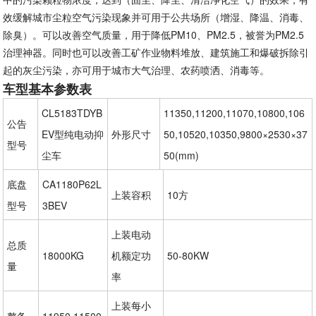
效缓解城市尘粒空气污染现象并可用于公共场所（增湿、降温、消毒、
除臭）。可以改善空气质量，用于降低PM10、PM2.5，被誉为PM2.5
治理神器。同时也可以改善工矿作业物料堆放、建筑施工和爆破拆除引
起的灰尘污染，亦可用于城市大气治理、农药喷洒、消毒等。
车型基本参数表
CL5183TDYB
11350,11200,11070,10800,106
公告
EV型纯电动抑
外形尺寸
50,10520,10350,9800×2530×37
型号
尘车
50(mm)
底盘
CA1180P62L
上装容积
10方
型号
3BEV
上装电动
总质
18000KG
机额定功
50-80KW
量
率
上装每小
整备
11950,11500