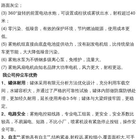
路面灰尘；
(3)
360°旋转的前置电动水炮，可设置成柱状或雾状出水，射程超过40
米；
(4)
零污染、低噪音，有效的保护环境，节约燃油能源，使用成本更
低。
(5)
雾炮机组直接由底盘电池提供动力，没有副发电机组，比传统柴油
车更节能，大大降低噪音污染。
(6)
雾炮水泵为不锈钢多级离心泵，免维护，流量大。
(7)
雾炮风扇电机由知名品牌大功率电机，风力更大，射程更远。
我公司抑尘车优势
1、罐体耐用
：罐体采用有限元分析方法优化设计，充分利用车载空
间，水罐容积大，并通过了严格的可靠性试验，罐体内部做防腐防锈处
理，更加经久耐用，延长使用寿命3-5年；罐体与大梁焊接牢固，更稳
定。
2、电路安全
：雾炮电控箱线路，专业电工组装，更安全，安全系数比
较高，不易漏电、短路，不比小厂，喷雾机设有紧急停止按钮，操作安
全可靠。
3、自主**
:雾炮具有自主**,结构紧凑,射程远,雾粒细小,覆盖面积大,可手