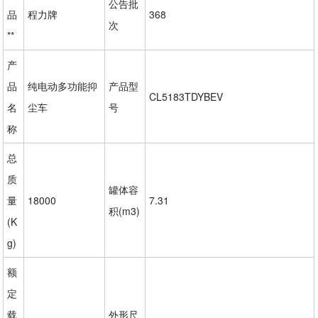
公告批
品
程力牌
368
次
**
产
品
纯电动多功能抑
产品型
CL5183TDYBEV
名
尘车
号
称
总
质
罐体容
量
18000
7.31
积(m3)
(K
g)
额
定
载
外形尺