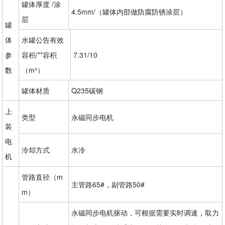
罐体厚度 /涂
4.5mm/（罐体内部做防腐防锈涂层）
层
罐
体
水罐公告有效
参
容积/**容积
7.31/10
数
（m³）
罐体材质
Q235碳钢
上
类型
永磁同步电机
装
电
冷却方式
水冷
机
管路直径（m
主管路65#，副管路50#
m）
永磁同步电机驱动，可根据需要实时调速，取力