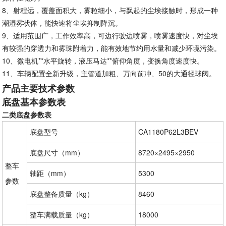
8、射程远，覆盖面积大，雾粒细小，与飘起的尘埃接触时，形成一种
潮湿雾状体，能快速将尘埃抑制降沉。
9、适用范围广，工作效率高，可边行驶边喷雾，喷雾速度快，对尘埃
有较强的穿透力和雾珠附着力，能有效地节约用水量和减少环境污染。
10、微电机**水平旋转，液压马达**俯仰角度，变换角度速度快。
11、车辆配置全新升级，主管道加粗、万向前冲、50的大通径球阀。
产品主要技术参数
底盘基本参数表
二类底盘参数表
底盘型号
CA1180P62L3BEV
底盘尺寸（mm）
8720×2495×2950
整车
轴距（mm）
5300
参数
底盘整备质量（kg）
8460
整车满载质量（kg）
18000 