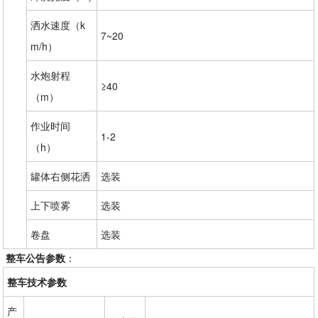
洒水速度（k
7~20
m/h）
水炮射程
≥40
（m）
作业时间
1-2
（h）
罐体右侧花洒
选装
上下喷雾
选装
卷盘
选装
整车公告参数
：
整车技术参数
产