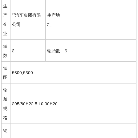
生
产
**汽车集团有限
生产地
企
公司
址
业
轴
2
轮胎数
6
数
轴
5600,5300
距
轮
胎
295/80R22.5,10.00R20
规
格
钢