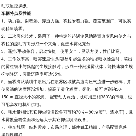
动或遥控操纵。
车辆特点及性能
1、功力强、射程远、穿透力强、雾粒附着力强、覆盖范围广、可以实
现精量喷雾。
2、二次雾化技术，采用了一种特定的起涡轮风助装置改变风向使之与
雾粒的流动方向形成一个夹角，促进水雾化充分
3、遥控/手动兼容，启动快捷，使用安全，灵活方便，性价比高。
4、工作效率高、喷雾速度快;对容易引起尘埃的堆场喷水除尘时，喷出
的雾粒细小与飘起的尘埃接触时，形成一种潮湿雾状体，能快速将尘埃
抑制降沉，雾量沉降率可达95%。
5、当雾滴从喷嘴中喷出后在喷雾区域被高速高压气流进一步破碎，并
使雾滴的速度逐渐增加，提高了雾化程度，雾化一般可达到约50-
150um直径大小的雾滴。 配套动力灵活，既可用三相380V的市电，也
可配套发电机组供电。
6、耗水量相比其它抑尘喷洒设备可节约70%～80%(喷**、洒水车)，且
水雾覆盖粉尘面积远远大于其它抑尘喷洒设备。
7、整车靓丽，结构紧凑，布局合理，部件做工精细，产品配置完善，
操作性能好。