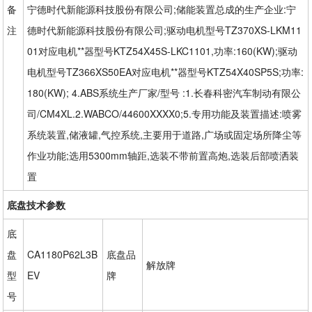
备
宁德时代新能源科技股份有限公司;储能装置总成的生产企业:宁
注
德时代新能源科技股份有限公司;驱动电机型号TZ370XS-LKM11
01对应电机**器型号KTZ54X45S-LKC1101,功率:160(KW);驱动
电机型号TZ366XS50EA对应电机**器型号KTZ54X40SP5S;功率:
180(KW); 4.ABS系统生产厂家/型号 :1.长春科密汽车制动有限公
司/CM4XL.2.WABCO/44600XXXX0;5.专用功能及装置描述:喷雾
系统装置,储液罐,气控系统,主要用于道路,广场或固定场所降尘等
作业功能;选用5300mm轴距,选装不带前置高炮,选装后部喷洒装
置
底盘技术参数
底
盘
CA1180P62L3B
底盘品
解放牌
型
EV
牌
号