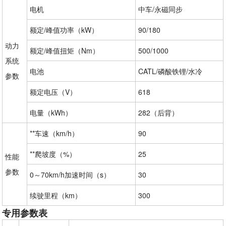
电机
中车/永磁同步
额定/峰值功率（kW）
90/180
动力
额定/峰值扭矩（Nm）
500/1000
系统
电池
CATL/磷酸铁锂/水冷
参数
额定电压（V）
618
电量（kWh）
282（后背）
**车速（km/h）
90
**爬坡度（%）
25
性能
参数
0～70km/h加速时间（s）
30
续驶里程（km）
300
专用参数表