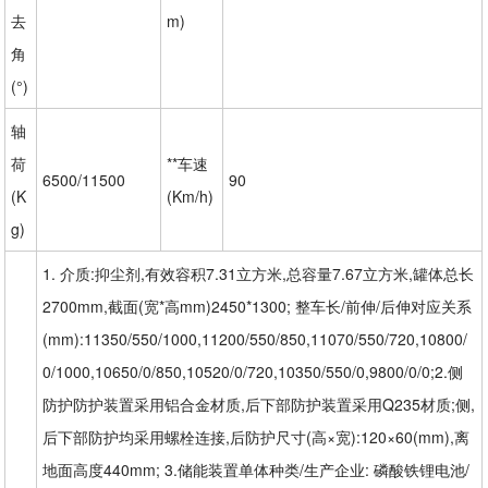
去
m)
角
(°)
轴
荷
**车速
6500/11500
90
(K
(Km/h)
g)
1. 介质:抑尘剂,有效容积7.31立方米,总容量7.67立方米,罐体总长
2700mm,截面(宽*高mm)2450*1300; 整车长/前伸/后伸对应关系
(mm):11350/550/1000,11200/550/850,11070/550/720,10800/
0/1000,10650/0/850,10520/0/720,10350/550/0,9800/0/0;2.侧
防护防护装置采用铝合金材质,后下部防护装置采用Q235材质;侧,
后下部防护均采用螺栓连接,后防护尺寸(高×宽):120×60(mm),离
地面高度440mm; 3.储能装置单体种类/生产企业: 磷酸铁锂电池/