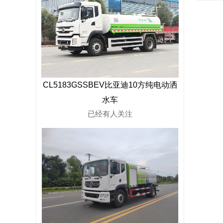
CL5183GSSBEV比亚迪10方纯电动洒
水车
已经有
人关注