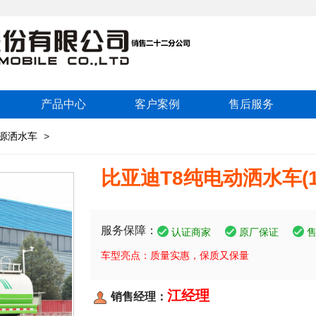
产品中心
客户案例
售后服务
源洒水车
>
比亚迪T8纯电动洒水车(1
服务保障：
认证商家
原厂保证
车型亮点：质量实惠，保质又保量
江经理
销售经理：