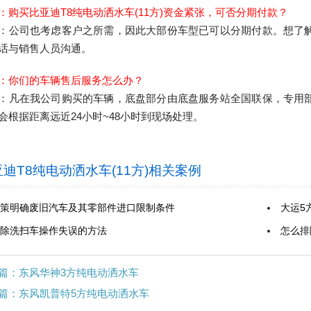
：购买比亚迪T8纯电动洒水车(11方)资金紧张，可否分期付款？
：公司也考虑客户之所需，因此大部份车型已可以分期付款。想了
话与销售人员沟通。
：你们的车辆售后服务怎么办？
：凡在我公司购买的车辆，底盘部分由底盘服务站全国联保，专用
会根据距离远近24小时~48小时到现场处理。
迪T8纯电动洒水车(11方)
相关案例
策明确废旧汽车及其零部件进口限制条件
大运5
除洗扫车操作失误的方法
怎么排
篇：东风华神3方纯电动洒水车
篇：东风凯普特5方纯电动洒水车