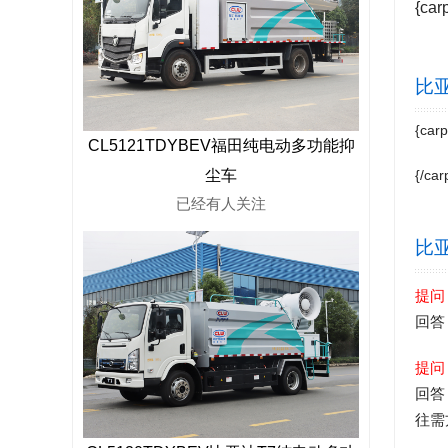
{car
比亚
{carpi
CL5121TDYBEV福田纯电动多功能抑
{/carp
尘车
已经有
人关注
比亚
提问
回答
提问
回答
往需