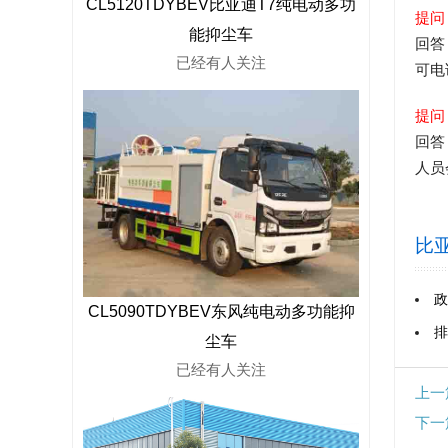
CL5120TDYBEV比亚迪T7纯电动多功
提问
能抑尘车
回答
已经有
人关注
可电
提问
回答
人员
比亚
政
CL5090TDYBEV东风纯电动多功能抑
排
尘车
已经有
人关注
上一
下一