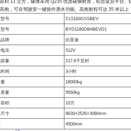
容积 11 立方，罐体采用 Q235 优质碳钢材质，铝合金后平台、
高炮，可在驾驶室一键操作洒水功能。高炮射程可达 35 米以上
车型号
CL5183GSSBEV
盘型号
BYD1180D8HBEVD1
池品牌
比亚迪
定电压
512V
池容量
217.6千瓦时
电时间
3小时
质量
18000kg
备质量
9550kg
体容积
10方
形尺寸
8630×2535×3080mm
距
4500mm