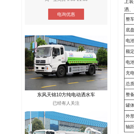
上装
洒、
电询优惠
整
底
电
额
电
充
总
整
东风天锦10方纯电动洒水车
已经有
人关注
罐
外
轴