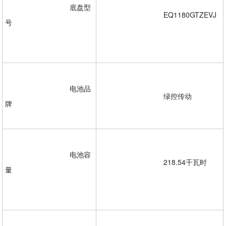
				底盘型
				EQ1180GTZEVJ
号
				电池品
				绿控传动

牌 

				电池容
				218.54千瓦时
量