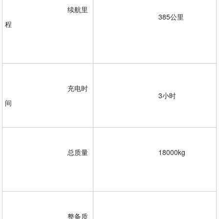
				续航里
				385公里
程
				充电时
				3小时

间 

				总质量
				18000kg
				整备质