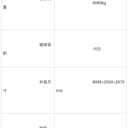
				9080kg
量
				罐体容
				10方  

积  

				外形尺
				8995×2500×2970
寸
mm
				轴距