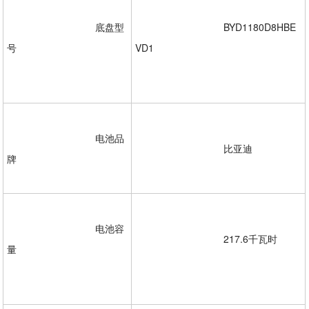
				底盘型
				BYD1180D8HBE
号
VD1
				电池品
				比亚迪

牌 

				电池容
				217.6千瓦时
量