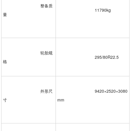
				整备质
				11790kg
量
				轮胎规
				295/80R22.5  

格  

				外形尺
				9420×2520×3080
寸
mm