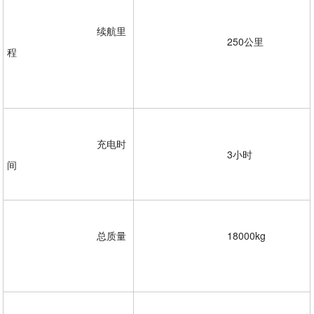
				续航里
				250公里
程
				充电时
				3小时

间 

				总质量
				18000kg